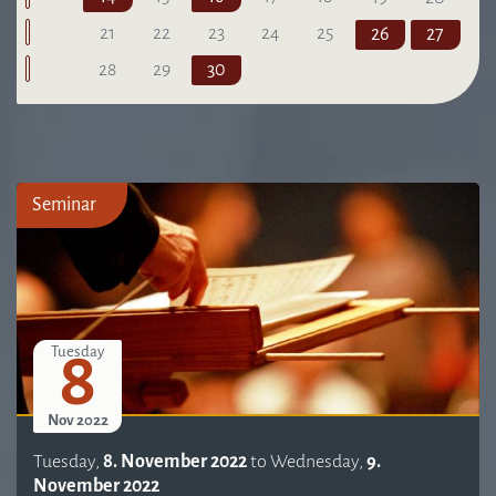
21
22
23
24
25
26
27
28
29
30
Seminar
8
Tuesday
Nov 2022
Tuesday,
8. November 2022
to
Wednesday,
9.
November 2022