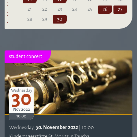
21
22
23
24
25
26
27
28
29
30
student concert
30
Wednesday
Nov 2022
10:00
Wednesday,
30. November 2022
| 10:00
Kindertagesstätte St. Moritz in Taucha