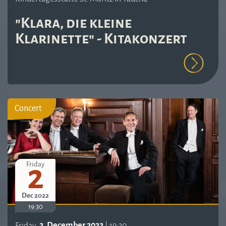
"Klara, die kleine
Klarinette" - Kitakonzert
Concert
2
Friday
Dec 2022
19:30
Friday,
2. December 2022
| 19:30