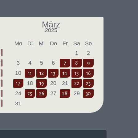
März
2025
Letzter Monat
Nächster Monat
Mo
Di
Mi
Do
Fr
Sa
So
1
2
3
4
5
6
7
8
9
10
11
12
13
14
15
16
18
20
21
17
19
22
23
24
27
29
25
26
28
30
31