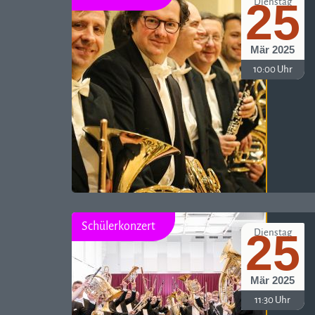
25
Dienstag
Mär 2025
10:00 Uhr
Schülerkonzert
25
Dienstag
Mär 2025
11:30 Uhr