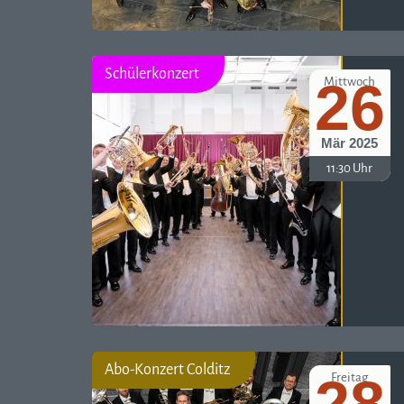
Schülerkonzert
26
Mittwoch
Mär 2025
11:30 Uhr
Abo-Konzert Colditz
Freitag