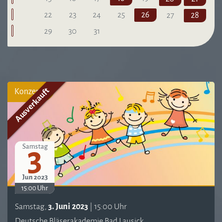
22
23
24
25
26
27
28
29
30
31
Ausverkauft
Konzert
3
Samstag
Jun 2023
15:00 Uhr
Samstag,
3. Juni 2023
| 15:00 Uhr
Deutsche Bläserakademie Bad Lausick