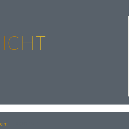
sicht
heim
:: AKADEMIE