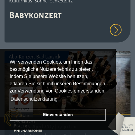
Kulturhaus "Sonne" Schkeuditz
Babykonzert
Abo-Konzert Bad Lausick
Wir verwenden Cookies, um Ihnen das
bestmögliche Nutzererlebnis zu bieten.
Indem Sie unsere Website benutzen,
erklären Sie sich mit unseren Bestimmungen
16
Freitag
zur Verwendung von Cookies einverstanden.
Datenschutzerklärung
Apr 2027
Logo – Sächsische Bläserphilharmonie
Einverstanden
19:30 Uhr
Logo – Deutsche 
Freitag,
16. April 2027
| 19:30 Uhr