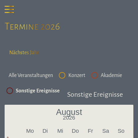
Termine 2026
Nächstes Jahr
Alle Veranstaltungen
Konzert
Akademie
Sonstige Ereignisse
Sonstige Ereignisse
August
2026
Letzter Monat
Näch
Mo
Di
Mi
Do
Fr
Sa
So