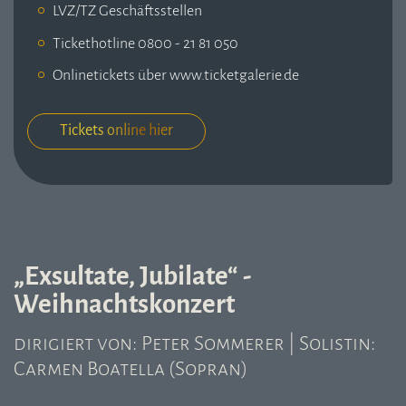
LVZ/TZ Geschäftsstellen
Tickethotline 0800 - 21 81 050
Onlinetickets über www.ticketgalerie.de
Tickets online hier
„Exsultate, Jubilate“ -
Weihnachtskonzert
dirigiert von: Peter Sommerer | Solistin:
Carmen Boatella (Sopran)