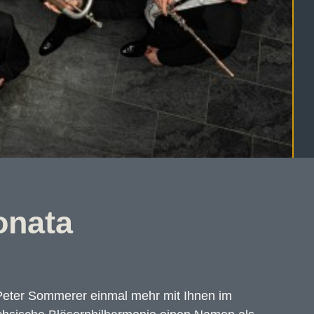
onata
 Peter Sommerer einmal mehr mit Ihnen im