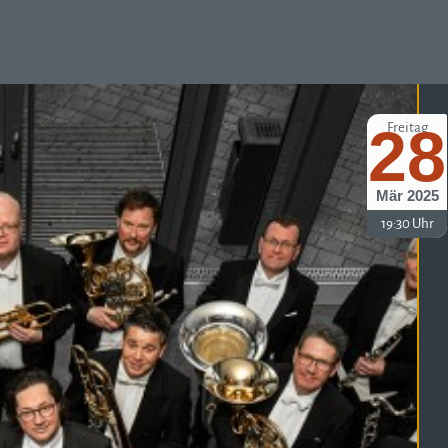
28
Freitag
Mär 2025
19:30 Uhr