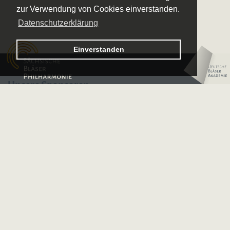
zur Verwendung von Cookies einverstanden.
Datenschutzerklärung
Logo
Einverstanden
–
Logo
Sächsische
–
Bläserphilharmonie
Unsere Sponsoren
Deutsche
Bläserakademie