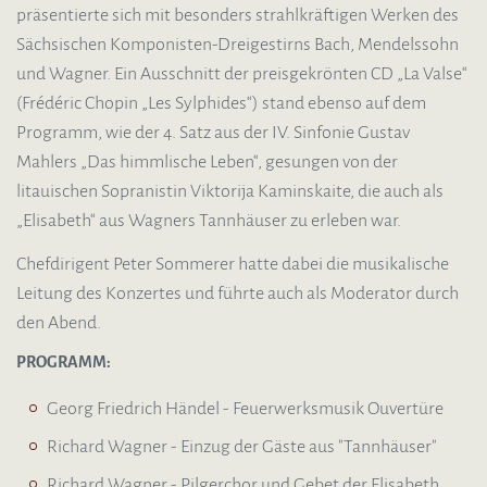
präsentierte sich mit besonders strahlkräftigen Werken des
Sächsischen Komponisten-Dreigestirns Bach, Mendelssohn
und Wagner. Ein Ausschnitt der preisgekrönten CD „La Valse“
(Frédéric Chopin „Les Sylphides“) stand ebenso auf dem
Programm, wie der 4. Satz aus der IV. Sinfonie Gustav
Mahlers „Das himmlische Leben“, gesungen von der
litauischen Sopranistin Viktorija Kaminskaite, die auch als
„Elisabeth“ aus Wagners Tannhäuser zu erleben war.
Chefdirigent Peter Sommerer hatte dabei die musikalische
Leitung des Konzertes und führte auch als Moderator durch
den Abend.
PROGRAMM:
Georg Friedrich Händel - Feuerwerksmusik Ouvertüre
Richard Wagner - Einzug der Gäste aus "Tannhäuser"
Richard Wagner - Pilgerchor und Gebet der Elisabeth